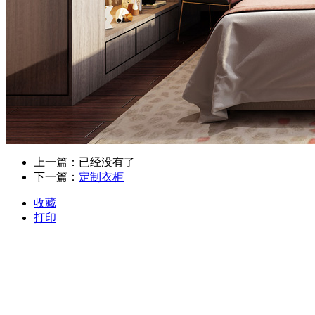
上一篇：已经没有了
下一篇：
定制衣柜
收藏
打印
成都市利百年全屋定制
整体家居.定制衣柜
设计、生产、研发、销售于一体