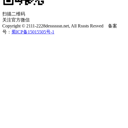
扫描二维码
关注官方微信
Copyright © 2111-2228dessssssn.net, All Rsssts Resved 备案
号：
蜀ICP备15015505号-1