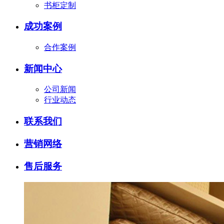
书柜定制
成功案例
合作案例
新闻中心
公司新闻
行业动态
联系我们
营销网络
售后服务