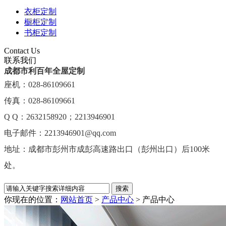
衣柜定制
橱柜定制
书柜定制
Contact Us
联系我们
成都市利百年全屋定制
座机：028-86109661
传真：028-86109661
Q Q：
2632158920；2213946901
电子邮件：2213946901@qq.com
地址：成都市彭州市成彭高速路出口（彭州出口）后100米
处。
你现在的位置：
网站首页
>
产品中心
>
产品中心