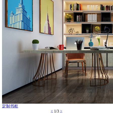
定制书柜
<
1/3
>