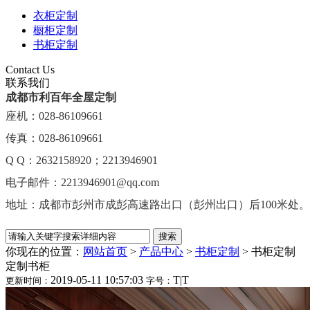
衣柜定制
橱柜定制
书柜定制
Contact Us
联系我们
成都市利百年全屋定制
座机：028-86109661
传真：028-86109661
Q Q：
2632158920；2213946901
电子邮件：2213946901@qq.com
地址：成都市彭州市成彭高速路出口（彭州出口）后100米处。
你现在的位置：
网站首页
>
产品中心
>
书柜定制
>
书柜定制
定制书柜
2019-05-11 10:57:03
T
|
T
更新时间：
字号：